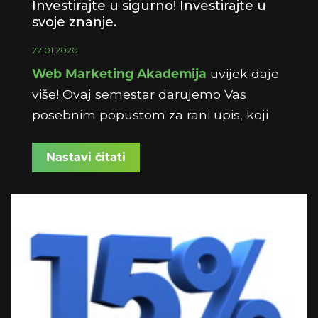
Investirajte u sigurno! Investirajte u
svoje znanje.
22.01.2020.
Web Marketing Akademija
uvijek daje
više! Ovaj semestar darujemo Vas
posebnim popustom za rani upis, koji
traje
do 31.1.2020
., s
15% popusta
na
cjelokupni program Web Marketing
Nastavi čitati
Akademije.