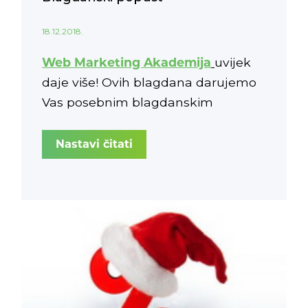
18.12.2018.
Web Marketing Akademija
uvijek
daje više! Ovih blagdana darujemo
Vas posebnim blagdanskim
popustom, koji traje
do 6.1.2019
., s
30% popusta
na cjelokupni program
Nastavi čitati
Web Marketing Akademije.
Nagradite sebe i svoje najdraže
teorijskim znanjem i praktičnim
vježbama iz područja
digitalnog
marketinga
!