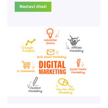
imati stručno, obrazovano i certificirano
Nastavi čitati
osoblje s kojim radite.
Kako biste bili uspješni u tome ključno je
ostati u toku s najnovijim svjetskim temama
iz internetskog marketinga.
Za unapređenje
vašeg poslovanja nudimo školovanje na
Web Marketing Akademiji
pri čemu
birate predavanja prilagođena predznanju
Vas odnosno Vaših djelatnika.