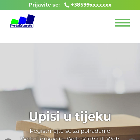
Prijavite se:
+38599xxxxxxx
Upisi u tijeku
Registrirajte se za pohađanje
Web::Edukacije, Web::Kluba ili Web