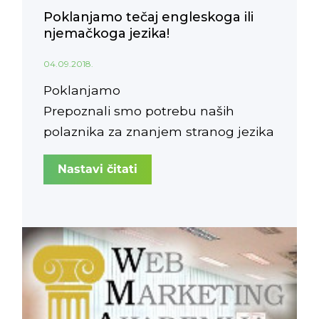
Poklanjamo tečaj engleskoga ili
njemačkoga jezika!
04.09.2018.
Poklanjamo
Prepoznali smo potrebu naših
polaznika za znanjem stranog jezika
te svima koji upišu
Web Marketing
Nastavi čitati
Akademiju
do 1.10.2018. poklanjamo
tečaj engleskog ili njemačkog jezika
u
Grimms Institutu
.
Iskoristi ovu jedinstvenu priliku i certificiraj se
za upis u radnu knjižicu sa zvanjem
Specijalist
za digitalni marketing
još ove
godine! Detalje
akcije pročitajte u nastavku teksta.