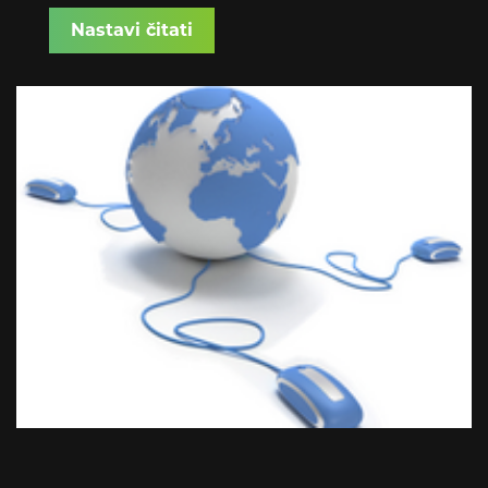
detaljnije informacije pozivamo vas da
Nastavi čitati
pratite naše newsletere, web stranicu i
društvene mreže.