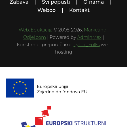
Zabava
Svi popusti
O nama
Weboo
Kontakt
Web::Edukacija
© 2008-2026.
Marketing-
Odjel.com
| Powered by
AdminMax
|
Koristimo i preporučamo
cyber_Folks
web
hosting
Europska unija
Zajedno do fondova EU