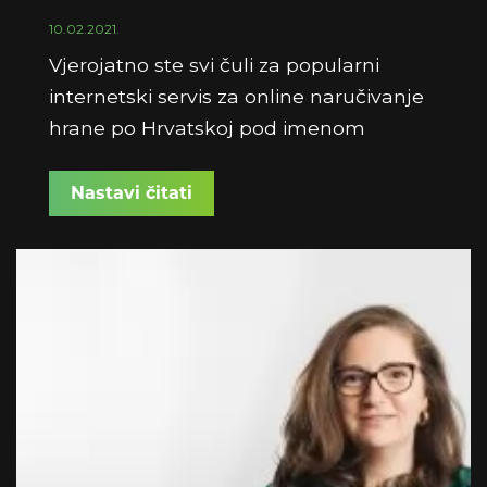
10.02.2021.
Vjerojatno ste svi čuli za popularni
internetski servis za online naručivanje
hrane po Hrvatskoj pod imenom
Pauza.hr
, a možda ste već i naručivali
kod njih. Možda i upravo danas
Nastavi čitati
naručujete hranu
"na Pauzi"
.
Iskusni ekspert za digitalni marketing,
te online poslovanje općenito,
direktorica servisa Pauza.hr za online
naručivanje hrane,
Elmira Majerić
odnedavno predaje i na
Web Marketing
Akademiji
koja se održava u sklopu
Web::Edukacije
.