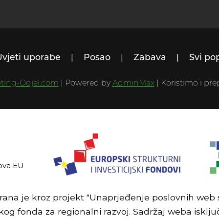
Uvjeti uporabe
Posao
Zabava
Svi po
ting-Odjel.com
| Powered by
AdminMax
| Koristimo i p
ova EU
irana je kroz projekt "Unaprjeđenje poslovnih web st
og fonda za regionalni razvoj. Sadržaj weba isklj