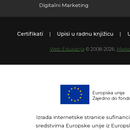
Digitalni Marketing
Certifikati
Upisi u radnu knjižicu
Web::Edukacija
© 2008-2026.
Marke
Europska unija
Zajedno do fond
Izrada internetske stranice sufinanc
sredstvima Europske unije iz Europsk