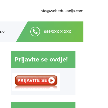
info@webedukacija.com
099/XXX-X-XXX
A
>
a
Prijavite se ovdje!