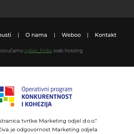
pusti
O nama
Weboo
Kontakt
reporučamo
cyber_Folks
web hosting
ranica tvrtke Marketing odjel d.o.o."
učiva je odgovornost Marketing odjela