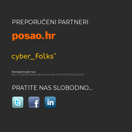
PREPORUČENI PARTNERI
Kontaktirajte nas
da i Vi postanete preporučeni partner Web::Edukacije!
PRATITE NAS SLOBODNO...