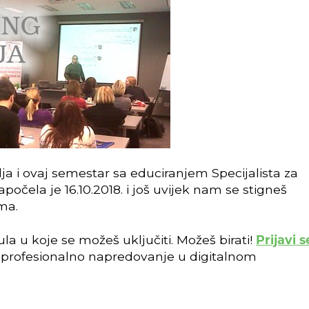
ja i ovaj semestar sa educiranjem Specijalista za
apočela je 16.10.2018. i još uvijek nam se stigneš
ima.
la u koje se možeš uključiti.
Možeš birati!
P
rijavi s
a profesionalno napredovanje u digitalnom